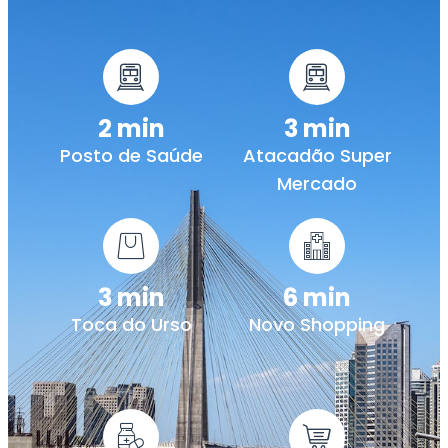
2 min
3 min
Posto de Saúde
Atacadão Super
Mercado
3 min
6 min
Toca do Urso
Novo Shopping