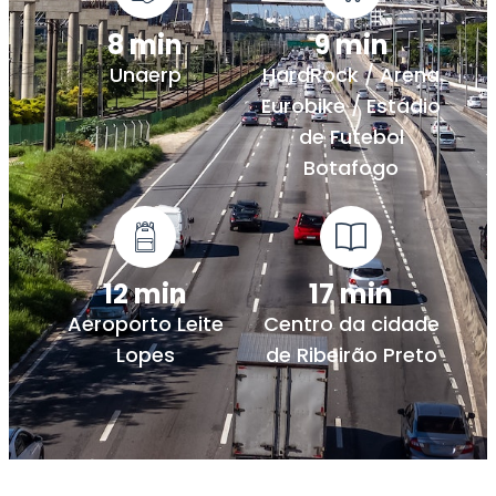
8 min
9 min
Unaerp
HardRock / Arena
Eurobike / Estádio
de Futebol
Botafogo
12 min
17 min
Aeroporto Leite
Centro da cidade
Lopes
de Ribeirão Preto